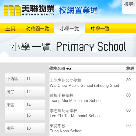
搜尋:
學校名稱
校網
中西區
11
80
上水惠州公立學校
Wai Chow Public School (Sheung Shui)
灣仔
12
80
曾梅千禧學校
Tsang Mui Millennium School
東區
14
80
李志達紀念學校
16
Lee Chi Tat Memorial School
80
東莞學校
南區
18
Tung Koon School