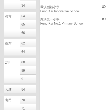
34
80
鳳溪創新小學
Fung Kai Innovative School
葵青
64
80
鳳溪第一小學
Fung Kai No.1 Primary School
65
66
荃灣
62
64
沙田
88
89
91
大埔
84
屯門
70
71