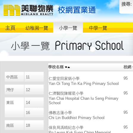
搜尋:
學校名稱
校網
中西區
11
95
仁愛堂田家炳小學
Yan Oi Tong Tin Ka Ping Primary School
灣仔
12
95
仁濟醫院陳耀星小學
Yan Chai Hospital Chan Iu Seng Primary
東區
14
School
95
16
佛教志蓮小學
Chi Lin Buddhist Primary School
南區
18
95
保良局馮晴紀念小學
Po Leung Kuk Fung Ching Memorial