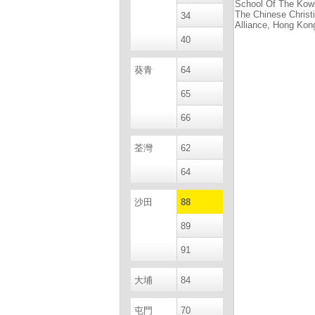
School Of The Kow
The Chinese Christ
34
Alliance, Hong Kon
40
葵青
64
65
66
荃灣
62
64
沙田
88
89
91
大埔
84
屯門
70