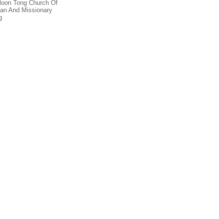
loon Tong Church Of
ian And Missionary
g