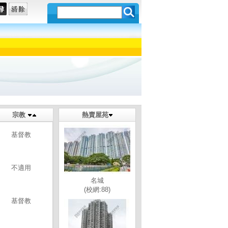
宗教
熱賣屋苑
基督教
不適用
名城
(校網:88)
基督教