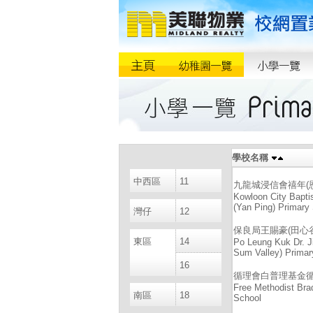
學校名稱
中西區
11
九龍城浸信會禧年(
Kowloon City Bapti
(Yan Ping) Primary
灣仔
12
保良局王賜豪(田心
東區
14
Po Leung Kuk Dr. 
Sum Valley) Primar
16
循理會白普理基金
Free Methodist Bra
南區
18
School