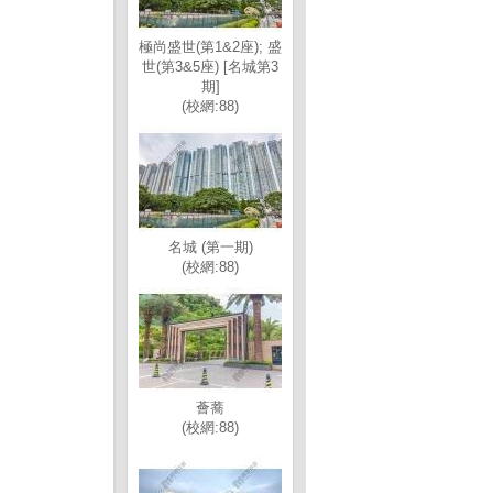
極尚盛世(第1&2座); 盛
世(第3&5座) [名城第3
期]
(校網:88)
名城 (第一期)
(校網:88)
薈蕎
(校網:88)