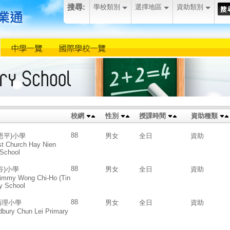
搜尋:
學校類別
選擇地區
資助類別
校網
性別
授課時間
資助種類
88
恩平)小學
男女
全日
資助
st Church Hay Nien
 School
88
谷)小學
男女
全日
資助
Jimmy Wong Chi-Ho (Tin
y School
88
循理小學
男女
全日
資助
dbury Chun Lei Primary