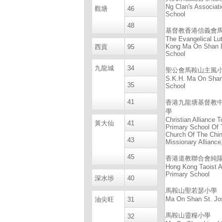
Ng Clan's Associat
觀塘
46
School
48
基督教香港信義會
The Evangelical Lu
Kong Ma On Shan L
西貢
95
School
九龍城
34
聖公會馬鞍山主風
S.K.H. Ma On Shan 
35
School
41
香港九龍塘基督教
學
Christian Alliance 
黃大仙
41
Primary School Of
Church Of The Chin
43
Missionary Allianc
45
香港道教聯合會純
Hong Kong Taoist 
Primary School
深水埗
40
馬鞍山聖若瑟小學
Ma On Shan St. Jo
油尖旺
31
馬鞍山靈糧小學
32