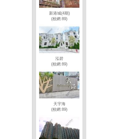
新港城(4期)
(校網:89)
泓碧
(校網:89)
天宇海
(校網:89)