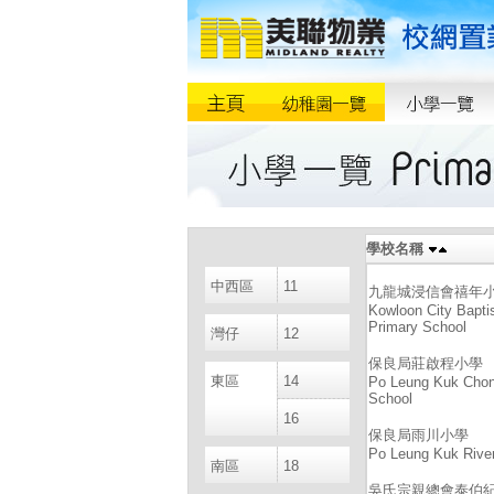
學校名稱
中西區
11
九龍城浸信會禧年
Kowloon City Bapti
Primary School
灣仔
12
保良局莊啟程小學
東區
14
Po Leung Kuk Chon
School
16
保良局雨川小學
Po Leung Kuk River
南區
18
吳氏宗親總會泰伯