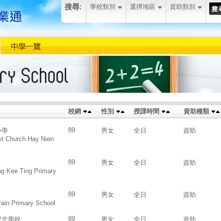
搜尋:
學校類別
選擇地區
資助類別
校網
性別
授課時間
資助種類
89
小學
男女
全日
資助
st Church Hay Nien
89
男女
全日
資助
g Kee Ting Primary
89
男女
全日
資助
ain Primary School
89
紀念學校
男女
全日
資助