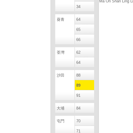
Ma On Shan Ling L
34
葵青
64
65
66
荃灣
62
64
沙田
88
89
91
大埔
84
屯門
70
71