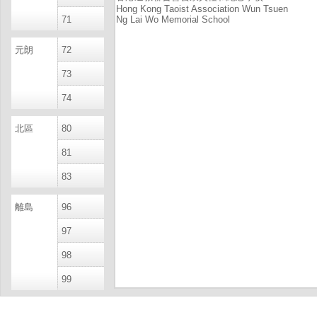
Hong Kong Taoist Association Wun Tsuen
71
Ng Lai Wo Memorial School
元朗
72
73
74
北區
80
81
83
離島
96
97
98
99