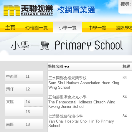
搜尋:
學校名稱
校網
中西區
11
84
三水同鄉會禤景榮學校
Sam Shui Natives Association Huen King
Wing School
灣仔
12
84
五旬節聖潔會永光小學
東區
14
The Pentecostal Holiness Church Wing
Kwong Junior School
16
84
仁濟醫院蔡衍濤小學
Yan Chai Hospital Choi Hin To Primary
南區
18
School