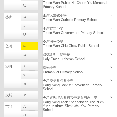
Tsuen Wan Public Ho Chuen Yiu Memorial
34
Primary School
62
荃灣天主教小學
葵青
64
Tsuen Wan Catholic Primary School
65
62
荃灣官立小學
Tsuen Wan Government Primary School
66
62
荃灣潮州公學
Tsuen Wan Chiu Chow Public School
荃灣
62
62
路德會聖十架學校
64
Holy Cross Lutheran School
沙田
88
62
靈光小學
Emmanuel Primary School
89
62
香港浸信會聯會小學
91
Hong Kong Baptist Convention Primary
School
大埔
84
62
香港道教聯合會圓玄學院石圍角小學
Hong Kong Taoist Association The Yuen
Yuen Institute Shek Wai Kok Primary
屯門
70
School
71