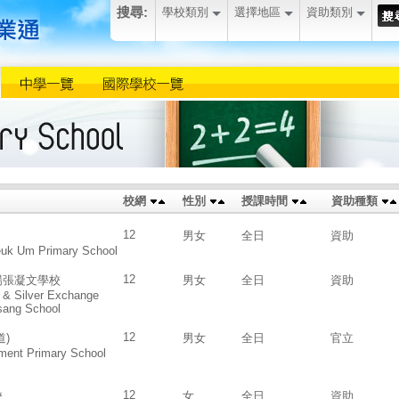
搜尋:
學校類別
選擇地區
資助類別
校網
性別
授課時間
資助種類
12
男女
全日
資助
uk Um Primary School
12
場張凝文學校
男女
全日
資助
 & Silver Exchange
sang School
12
)
男女
全日
官立
ment Primary School
12
校
女
全日
資助