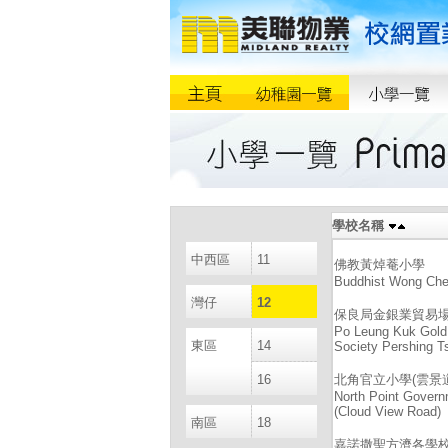
學校名稱
中西區
11
佛教黃焯菴小學
Buddhist Wong Che
灣仔
12
保良局金銀業貿易
Po Leung Kuk Gold
東區
14
Society Pershing T
16
北角官立小學(雲景道
North Point Govern
(Cloud View Road)
南區
18
嘉諾撒聖方濟各學