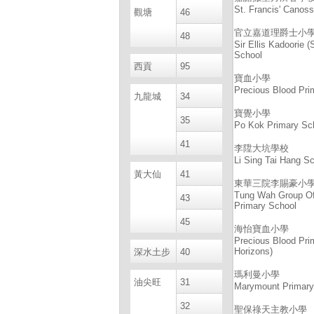
St. Francis' Canos
觀塘
46
官立嘉道理爵士小
48
Sir Ellis Kadoorie 
School
西貢
95
寶血小學
Precious Blood Pri
九龍城
34
寶覺小學
35
Po Kok Primary Sc
41
李陞大坑學校
Li Sing Tai Hang S
黃大仙
41
東華三院李賜豪小
Tung Wah Group Of 
43
Primary School
45
海怡寶血小學
Precious Blood Pri
Horizons)
深水土步
40
瑪利曼小學
油尖旺
31
Marymount Primary
32
聖保祿天主教小學