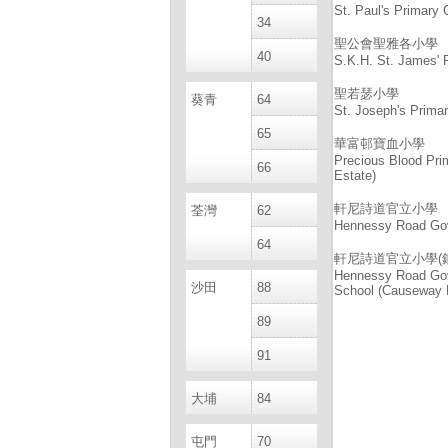
St. Paul's Primary 
34
聖公會聖雅各小學
40
S.K.H. St. James' 
聖若瑟小學
葵青
64
St. Joseph's Prima
65
華富邨寶血小學
Precious Blood Pri
66
Estate)
軒尼詩道官立小學
荃灣
62
Hennessy Road Go
64
軒尼詩道官立小學(
Hennessy Road Go
沙田
88
School (Causeway 
89
91
大埔
84
屯門
70