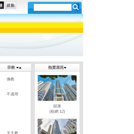
宗教
熱賣屋苑
佛教
不適用
囍滙
(校網:12)
天主教