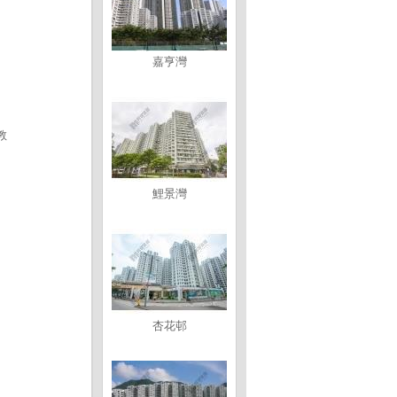
嘉亨灣
教
鯉景灣
杏花邨