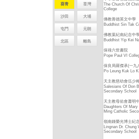
葵青
荃灣
The Church Of Chri
College
沙田
大埔
佛教善德英文中學
Buddhist Sin Tak C
屯門
元朗
佛教葉紀南紀念中
Buddhist Yip Kei N
北區
離島
保祿六世書院
Pope Paul VI Colle
保良局羅傑承(一九
Po Leung Kuk Lo Ki
天主教慈幼會伍少
Salesians Of Don 
Secondary School
天主教母佑會蕭明
Daughters Of Mary 
Ming Catholic Seco
嶺南鍾榮光博士紀
Lingnan Dr. Chung
Secondary School