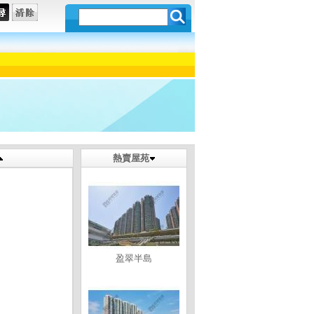
熱賣屋苑
盈翠半島