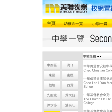
學校名稱
中西區
灣仔
中華傳道會安柱中
Cnec Christian Coll
東區
南區
中華傳道會李賢堯
Cnec Lee I Yao Me
觀塘
西貢
School
中華基督教會全完
九龍城
黃大仙
The Church Of Chri
College
深水埗
油尖旺
中華基督教會燕京