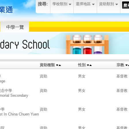
搜尋:
學校類別
選擇地區
資助類別
資助種類
性別
宗教
學
資助
男女
基督教
ege
紀念中學
資助
男女
基督教
morial Secondary
中學
資助
男女
基督教
st In China Chuen Yuen
書院
資助
男女
基督教