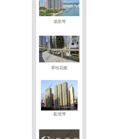
灝景灣
翠怡花園
藍澄灣