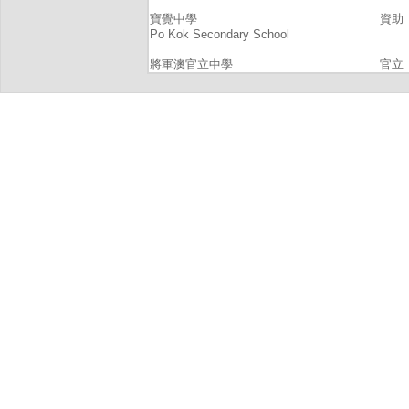
寶覺中學
資助
Po Kok Secondary School
將軍澳官立中學
官立
Tseung Kwan O Government Sec School
將軍澳香島中學
直接
Heung To Secondary School (Tseung Kwan
O)
播道書院
直接
Evangel College
新界西貢坑口區鄭植之中學
資助
Cheng Chek Chee Secondary School Of
Sai Kung And Hang Hau District, N.T.
景嶺書院
資助
King Ling College
東華三院呂潤財紀念中學
資助
Tung Wah Group Of Hospitals Lui Yun
Choy Memorial College
樹宏學校
私立
Forest House Waldorf School