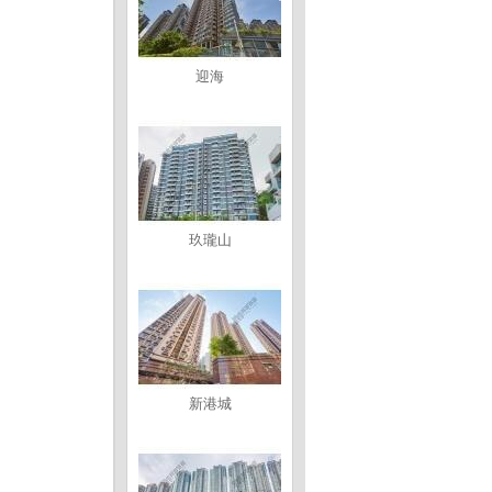
迎海
玖瓏山
新港城