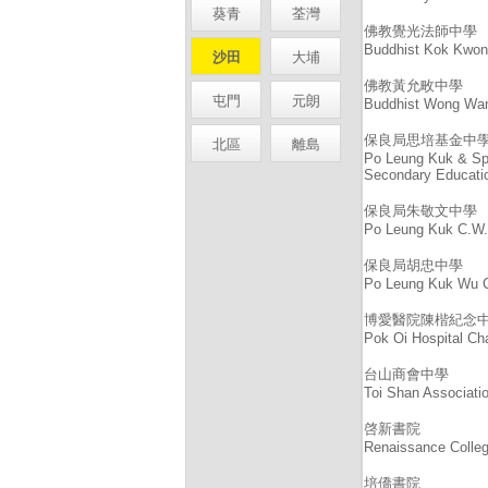
葵青
荃灣
佛教覺光法師中學
Buddhist Kok Kwon
沙田
大埔
佛教黃允畋中學
屯門
元朗
Buddhist Wong Wan
保良局思培基金中
北區
離島
Po Leung Kuk & Sp
Secondary Educatio
保良局朱敬文中學
Po Leung Kuk C.W.
保良局胡忠中學
Po Leung Kuk Wu C
博愛醫院陳楷紀念
Pok Oi Hospital Ch
台山商會中學
Toi Shan Associati
啓新書院
Renaissance Colle
培僑書院