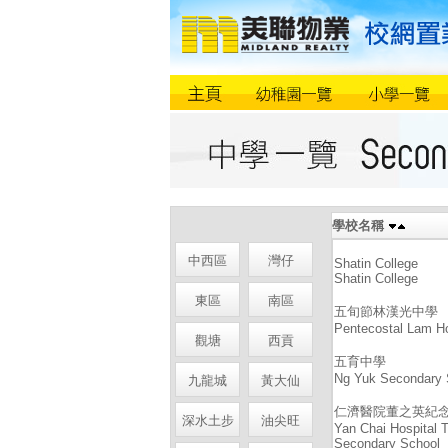
學校名稱
中西區
灣仔
Shatin College
Shatin College
東區
南區
五旬節林漢光中學
Pentecostal Lam H
觀塘
西貢
五育中學
Ng Yuk Secondary 
九龍城
黃大仙
仁濟醫院董之英紀
深水土步
油尖旺
Yan Chai Hospital 
Secondary School