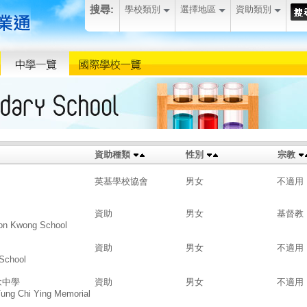
搜尋:
學校類別
選擇地區
資助類別
資助種類
性別
宗教
英基學校協會
男女
不適用
資助
男女
基督教
on Kwong School
資助
男女
不適用
School
念中學
資助
男女
不適用
Tung Chi Ying Memorial