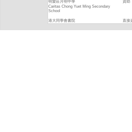
明愛莊月明中學
資助
Caritas Chong Yuet Ming Secondary
School
港大同學會書院
直接
Hkuga College
港灣學校
私立
The Harbour School
滬江維多利亞學校
私立
Victoria Shanghai Academy
漢鼎書院
私立
Han Academy
聖伯多祿中學
資助
St. Peter's Secondary School
聖公會呂明才中學
資助
Sheng Kung Hui Lui Ming Choi Secondary
School
聖士提反書院
直接
St. Stephen's College
香港仔工業學校
資助