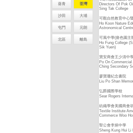
葵青
荃灣
Directors Of Pok Oi
Sing Tak College
沙田
大埔
可觀自然教育中心
Ho Koon Nature Ed
屯門
元朗
Astronomical Centr
可風中學(嗇色園主辦
北區
離島
Ho Fung College (
Sik Yuen)
寶安商會王少清中
Po On Commercial 
Ching Secondary S
廖寶珊紀念書院
Liu Po Shan Memori
弘爵國際學校
Sear Rogers Interna
紡織學會美國商會
Textile Institute A
Commerce Woo Hon
聖公會李炳中學
Sheng Kung Hui Li