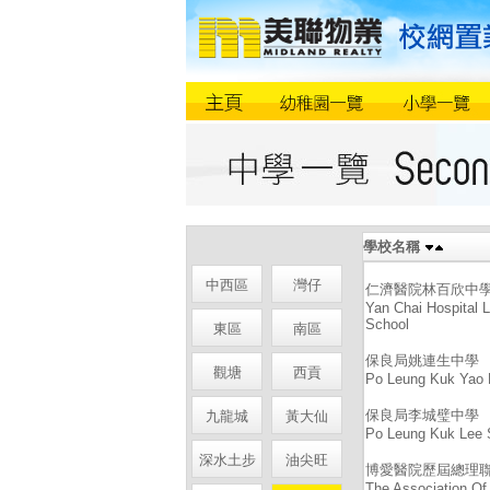
學校名稱
中西區
灣仔
仁濟醫院林百欣中
Yan Chai Hospital 
School
東區
南區
保良局姚連生中學
觀塘
西貢
Po Leung Kuk Yao 
保良局李城璧中學
九龍城
黃大仙
Po Leung Kuk Lee S
深水土步
油尖旺
博愛醫院歷屆總理
The Association Of