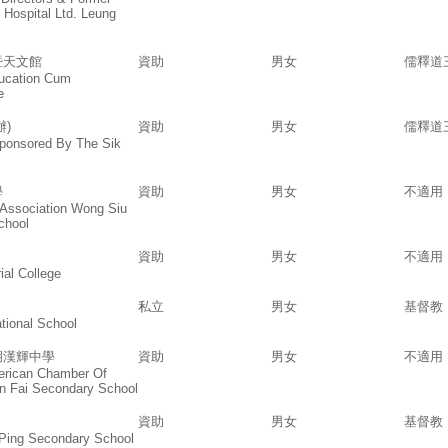
 Hospital Ltd. Leung
暨天文館
資助
男女
儒釋道
ucation Cum
e
)
資助
男女
儒釋道
Sponsored By The Sik
學
資助
男女
不適用
Association Wong Siu
chool
資助
男女
不適用
al College
私立
男女
基督教
tional School
胡漢輝中學
資助
男女
不適用
merican Chamber Of
 Fai Secondary School
資助
男女
基督教
 Ping Secondary School