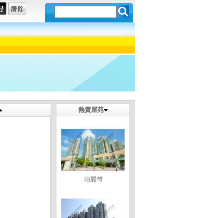
熱賣屋苑
珀麗灣