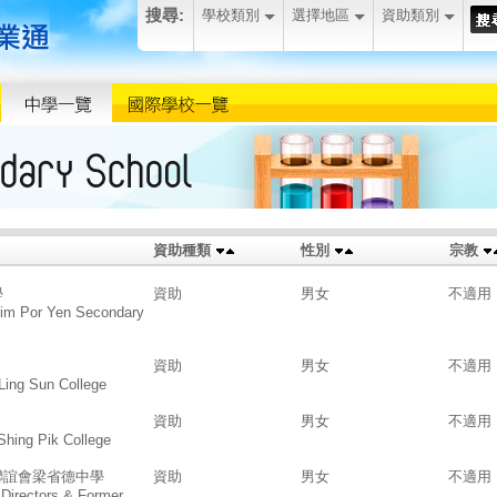
搜尋:
學校類別
選擇地區
資助類別
資助種類
性別
宗教
學
資助
男女
不適用
Lim Por Yen Secondary
資助
男女
不適用
Ling Sun College
資助
男女
不適用
hing Pik College
聯誼會梁省德中學
資助
男女
不適用
 Directors & Former